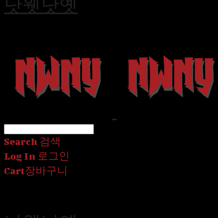
낫웻낫옛
Search
검색
Log In
로그인
Cart
장바구니