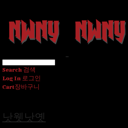
Search
검색
Log In
로그인
Cart
장바구니
낫웻낫옛