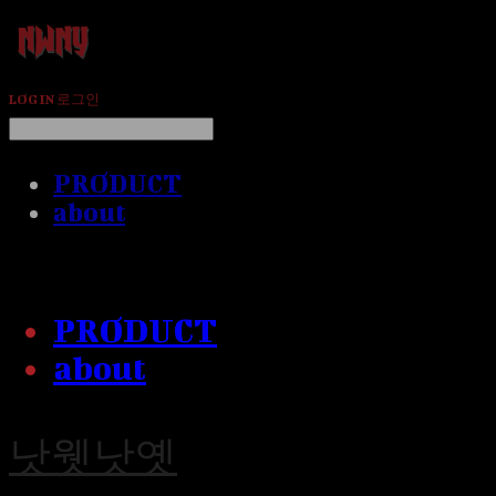
LOG IN
로그인
PRODUCT
about
PRODUCT
about
낫웻낫옛