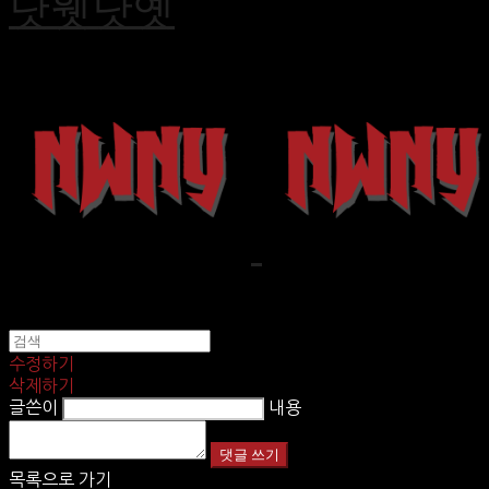
낫웻낫옛
수정하기
삭제하기
글쓴이
내용
댓글 쓰기
목록으로 가기