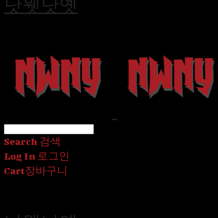
낫웻낫옛
Search
검색
Log In
로그인
Cart
장바구니