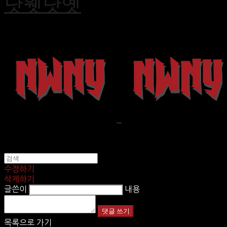
낫웻낫옛
수정하기
삭제하기
글쓴이
내용
댓글 쓰기
목록으로 가기