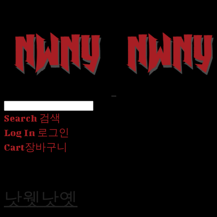
Search
검색
Log In
로그인
Cart
장바구니
낫웻낫옛