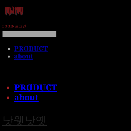
LOG IN
로그인
PRODUCT
about
PRODUCT
about
낫웻낫옛