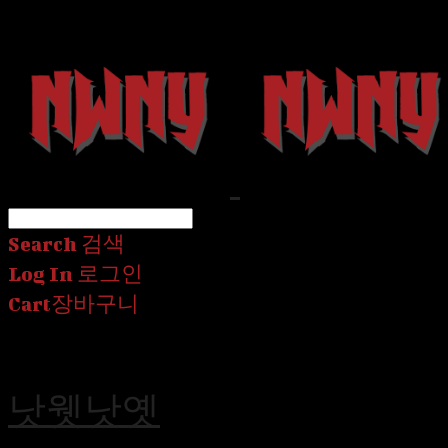
Search
검색
Log In
로그인
Cart
장바구니
낫웻낫옛