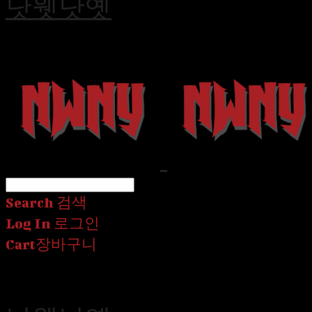
낫웻낫옛
Search
검색
Log In
로그인
Cart
장바구니