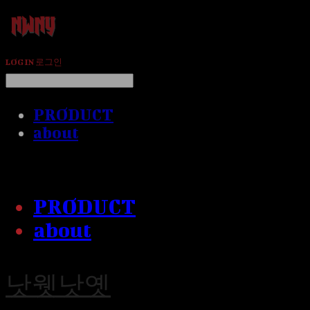
LOG IN
로그인
PRODUCT
about
PRODUCT
about
낫웻낫옛