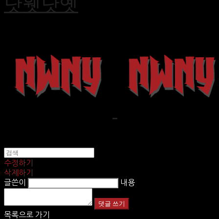
낫웻낫옛
수정하기
삭제하기
글쓴이
내용
댓글 쓰기
목록으로 가기