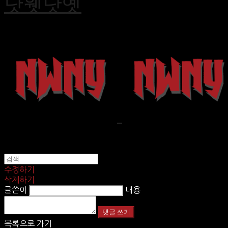
낫웻낫옛
수정하기
삭제하기
글쓴이
내용
댓글 쓰기
목록으로 가기