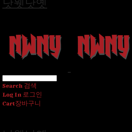
낫웻낫옛
Search
검색
Log In
로그인
Cart
장바구니