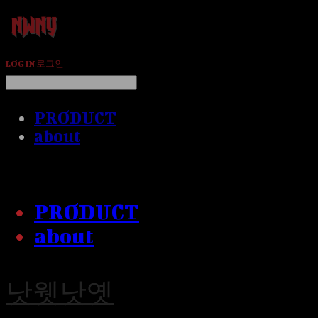
LOG IN
로그인
PRODUCT
about
PRODUCT
about
낫웻낫옛