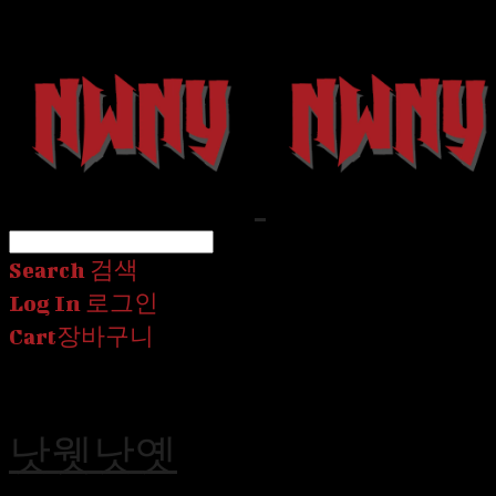
Search
검색
Log In
로그인
Cart
장바구니
낫웻낫옛